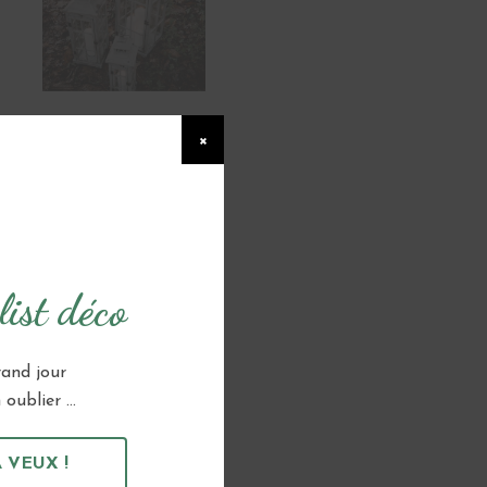
×
ist déco
rand jour
oublier ...
 VEUX !