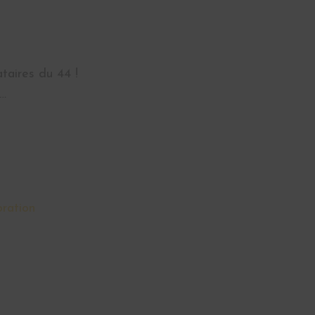
taires du 44 !
 …
oration