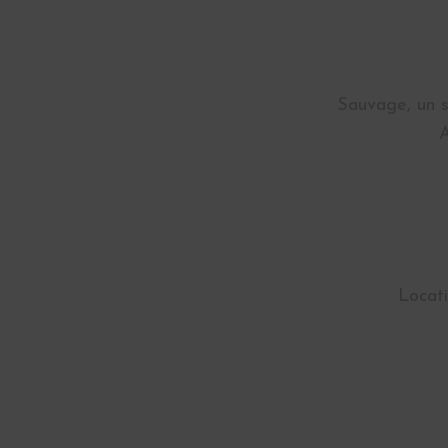
Sauvage, un s
A
Locat