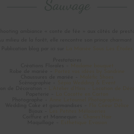
Sauvage
hooting ambiance « conte de fée » aux côtés de presta
u milieu de la forêt, elle rencontre son prince charmant
Publication blog par ici sur
La Mariée Sous Les Étoiles
Prestataires
Créations Florales –
Madame bouquet
Robe de mariée –
Portez vos idées by Sandrine
Chaussures de mariée –
Maléfic Shoes
Scénographie –
Sépia Wedding & Event
ion de Décoration –
L’Atelier d’Hiris – Location de Déc
Papeterie –
La Cocotte en Carton
Photographe –
Anne Letournel Photographies
Wedding Cake et gourmandises –
Flo Coeur Délice
Bijoux –
Les Petites Méloiseries
Coiffure et Mannequin –
Chanes’Hair
Maquillage –
Esthetique Evasion