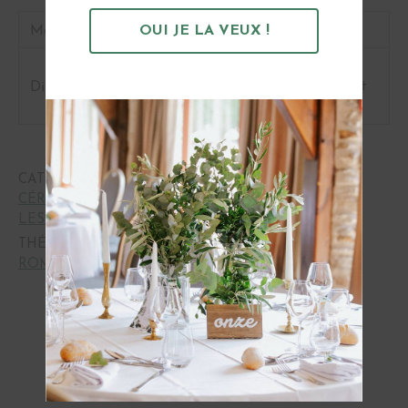
Matière
Bois
OUI JE LA VEUX !
longueur des bois démontés 2.70m,
Dimensions
Réglable en hauteur selon l’espacement
des pieds choisi
CATÉGORIES :
ARCHE ET BACKDROP
,
CÉRÉMONIES ET ALLIANCES
,
LE MOBILIER
,
LES ESPACES
,
PHOTOBOOTH
,
PLAN DE TABLE
THÉMATIQUES :
BORD DE MER
,
CHAMPÊTRE
,
ROMANTIQUE
OBTENIR
Vous pourriez aussi aimer...