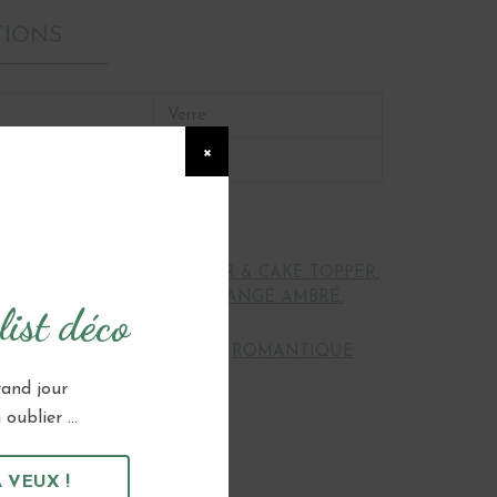
TIONS
Verre
×
Fumée
BONBONNIÈRE, CANDY BAR & CAKE TOPPER
,
 ET ALLIANCES
,
JAUNE ORANGÉ AMBRÉ
,
ist déco
ION
,
VASE
 :
BOHÈME
,
BORD DE MER
,
ROMANTIQUE
rand jour
oublier ...
 VEUX !