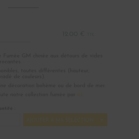
12.00 €
TTC
 Fumée GM chinée aux détours de vides
rocantes.
ponibles, toutes différentes (hauteur,
radé de couleurs).
une décoration bohème ou de bord de mer.
ute notre collection fumée par
ici
.
ntité :
AJOUTER À MA SÉLECTION