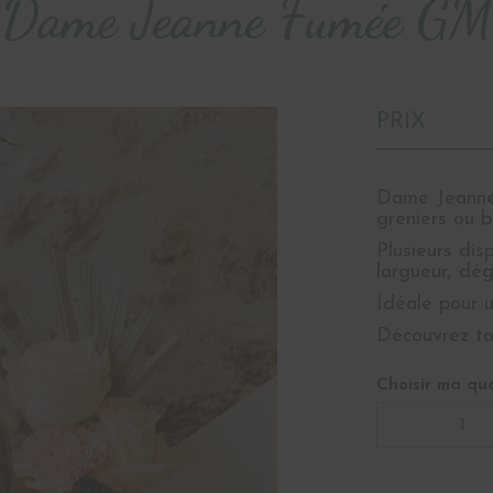
Dame Jeanne Fumée GM
PRIX
Dame Jeanne
greniers ou b
Plusieurs dis
largueur, dég
Idéale pour 
Découvrez to
Choisir ma qua