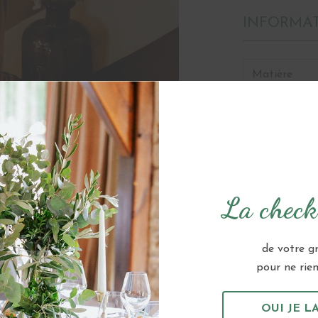
INFORMA
Matière
Couleur
CATÉGORIES :
BONBONNE, 
CÉRÉMONIES
La checkl
LA DÉCORAT
THÉMATIQUES
de votre g
pour ne rien 
OUI JE LA