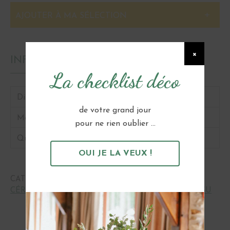
AJOUTER À MA SÉLECTION
×
INFORMATIONS
La checklist déco
Dimensions
8m
de votre grand jour
Matière
100% coton mousseline, double gaze
pour ne rien oublier ...
Quantité
1
OUI JE LA VEUX !
CATÉGORIES :
ARCHE ET BACKDROP
,
CÉRÉMONIES ET ALLIANCES
,
PHOTOBOOTH
,
TISSU