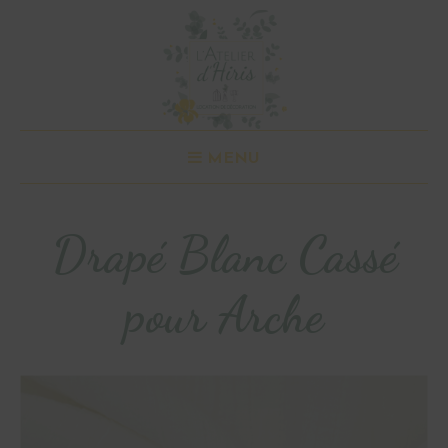
MENU
Drapé Blanc Cassé
pour Arche