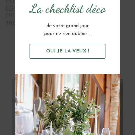
CATÉGORIES :
ARCHE ET BACKDROP
,
La checklist déco
CÉRÉMONIES ET ALLIANCES
,
LA DÉCORATION
,
PHOTOBOOTH
,
TISSU
THÉMATIQUE :
BOHÈME
de votre grand jour
pour ne rien oublier ...
OUI JE LA VEUX !
Vous pourriez aussi aimer...