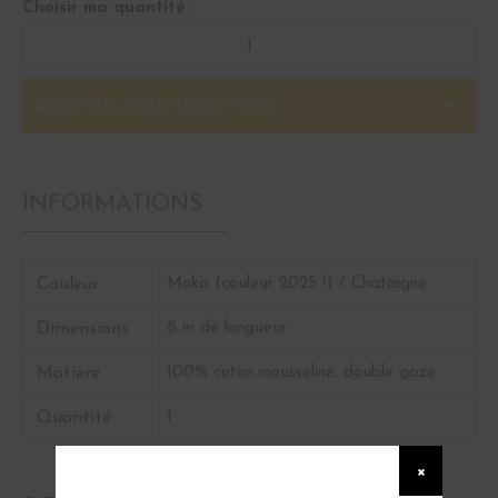
Choisir ma quantité :
AJOUTER À MA SÉLECTION
INFORMATIONS
Couleur
Moka (couleur 2025 !) / Chataigne
Dimensions
8 m de longueur
Matière
100% coton mousseline, double gaze
Quantité
1
×