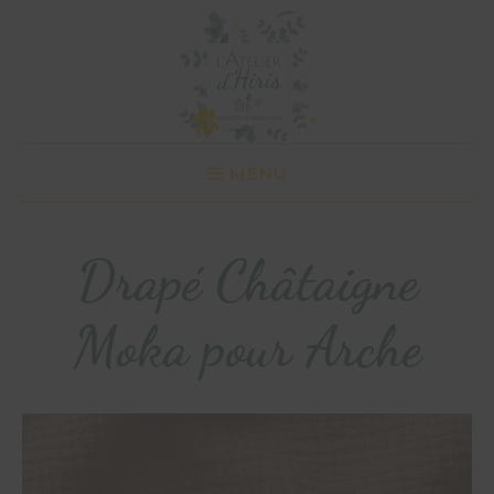
MENU
Drapé Châtaigne
Moka pour Arche