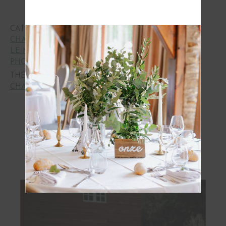
CATÉGORIES :
CÉRÉMONIES ET ALLIANCES
,
CHAISE, CANAPÉ & FAUTEUIL
,
DÉTENTE
,
LE MOBILIER
,
LES PACKS / LES ENSEMBLES
,
PHOTOBOOTH
,
VANNERIE
THÉMATIQUES :
BOHÈME
,
BORD DE MER
,
CHAMPÊTRE
,
VINTAGE
Vous pourriez aussi aimer...
OBTENIR