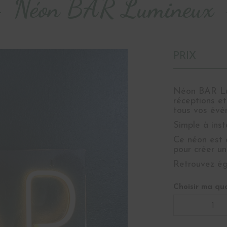
Néon BAR Lumineux
PRIX
Néon BAR Lum
réceptions et
tous vos évé
Simple à insta
Ce néon est d
pour créer u
Retrouvez é
Choisir ma qua