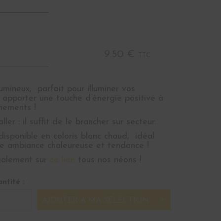
9.50 €
TTC
ineux, parfait pour illuminer vos
 apporter une touche d’énergie positive à
nements !
ller : il suffit de le brancher sur secteur.
isponible en coloris blanc chaud, idéal
ne ambiance chaleureuse et tendance !
galement sur
ce lien
tous nos néons !
ntité :
AJOUTER À MA SÉLECTION