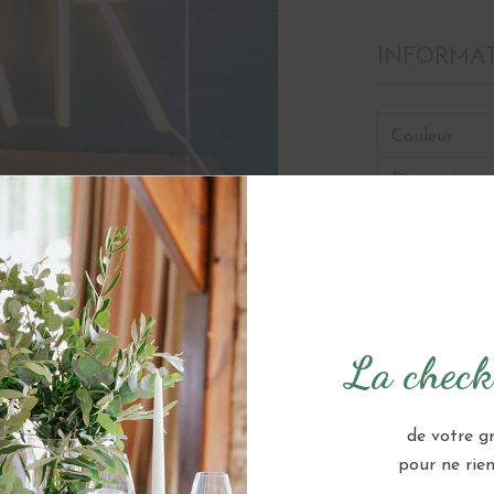
INFORMA
Couleur
Dimensions
Quantité
CATÉGORIES :
,
GUIRLANDE,
La checkl
de votre g
pour ne rien 