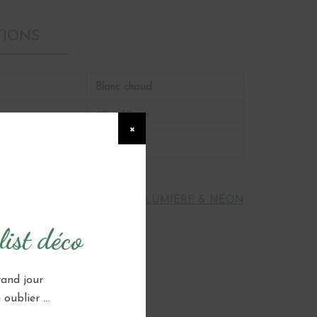
TIONS
Blanc chaud
40 x 30 cm
×
1
GUIRLANDE LUMINEUSE, LUMIÈRE & NÉON
 RIDEAU ET SUSPENSION
ist déco
rand jour
oublier ...