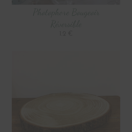
Photophore Bougeoir
Réversible
1.2 €