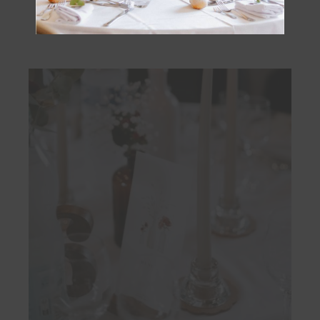
Soliflore Séléna
0.60 €