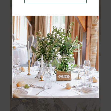
Soliflore Fumé Ambré
2 €
OBTENIR