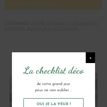
AJOUTER À MA SÉLECTION
CATÉGORIES :
CENTRE DE TABLE
,
LA DÉCORATION
,
LANTERNE, BOUGEOIR & PHOTOPHORE
Vous pourriez aussi aimer...
×
La checklist déco
de votre grand jour
pour ne rien oublier ...
OUI JE LA VEUX !