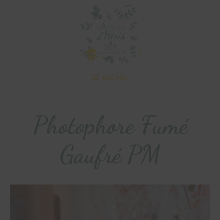
MENU
Photophore Fumé
Gaufré PM