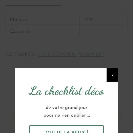
Matière
Rotin
Quantité
1
CATÉGORIES :
LA DÉCORATION
,
VANNERIE
×
La checklist déco
Vous pourriez aussi aimer...
de votre grand jour
pour ne rien oublier ...
OUI JE LA VEUX !