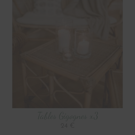
Tables Gigognes x3
24 €