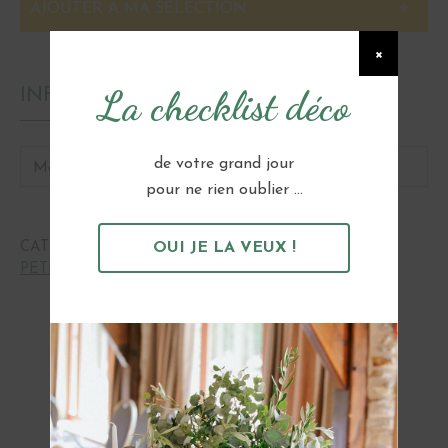
AJOUTER À MA SÉLECTION
×
La checklist déco
INFORMATIONS
de votre grand jour
Matière
Bois
pour ne rien oublier ...
OUI JE LA VEUX !
CATÉGORIES :
CÉRÉMONIES ET ALLIANCES
,
PETIT MOBILIER
Vous pourriez aussi aimer...