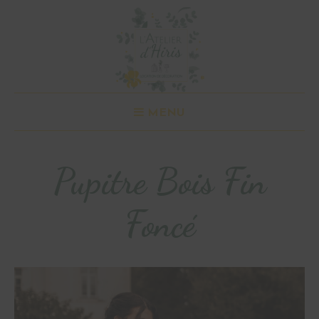
MENU
Pupitre Bois Fin
Foncé