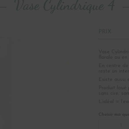
Vase Cylindrique 4
PRIX
Vase Cylindri
florale ou e
En centre de 
reste un int
Existe aussi
Produit loué 
sans cire, sa
L’idéal = l’e
Choisir ma qua