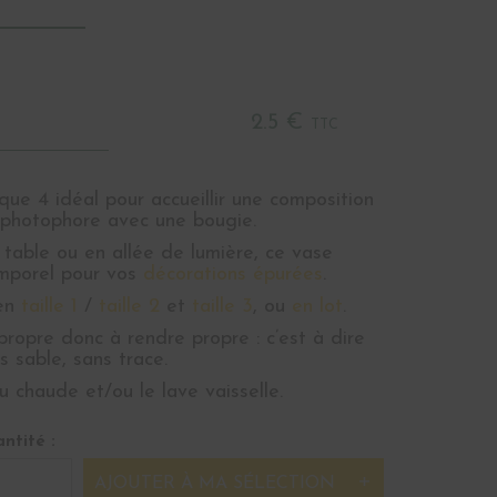
2.5 €
TTC
que 4 idéal pour accueillir une composition
n photophore avec une bougie.
table ou en allée de lumière, ce vase
emporel pour vos
décorations épurées
.
 en
taille 1
/
taille 2
et
taille 3
, ou
en lot
.
propre donc à rendre propre : c’est à dire
ns sable, sans trace.
au chaude et/ou le lave vaisselle.
ntité :
AJOUTER À MA SÉLECTION