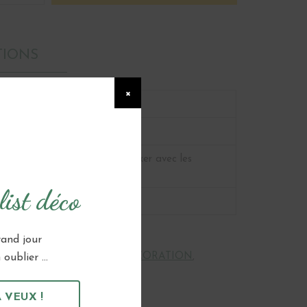
TIONS
×
Verre
H 25 cm, D 10 cm
Lavage à l’eau Brûlante, Mixer avec les
hauteurs 10, 15 et 20 cm
ist déco
30
rand jour
CENTRE DE TABLE
,
LA DÉCORATION
,
oublier ...
BOUGEOIR & PHOTOPHORE
,
T BLANC
,
VASE
 VEUX !
:
EPURÉE