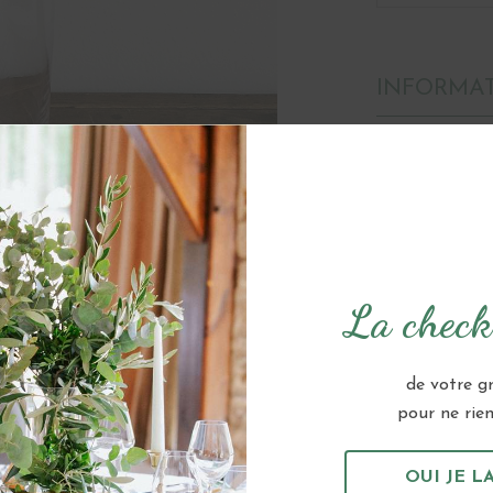
INFORMA
Matière
Dimensions
Conseil
La checkl
Quantité
de votre g
CATÉGORIES :
pour ne rien 
LANTERNE, 
TRANSPAREN
OUI JE LA
THÉMATIQUE 