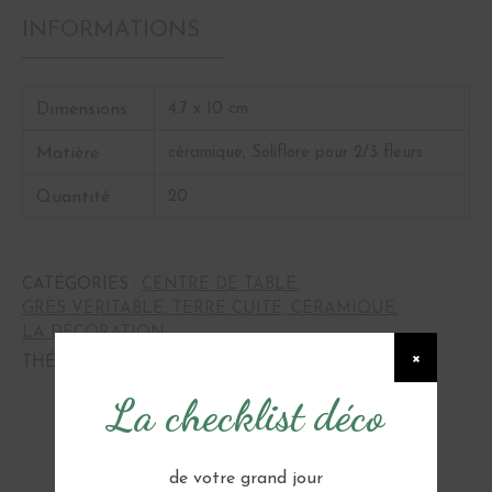
INFORMATIONS
Dimensions
4.7 x 10 cm
Matière
céramique, Soliflore pour 2/3 fleurs
Quantité
20
CATÉGORIES :
CENTRE DE TABLE
,
GRÈS VÉRITABLE, TERRE CUITE, CÉRAMIQUE
,
LA DÉCORATION
×
THÉMATIQUE :
BOHÈME
La checklist déco
de votre grand jour