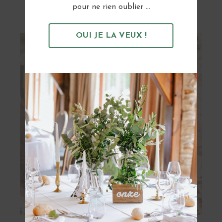
Vous pourriez aussi aimer...
pour ne rien oublier ...
OUI JE LA VEUX !
OBTENIR