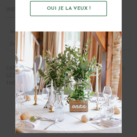
OUI JE LA VEUX !
INFORMATIONS
Matière
Verre rosé
Dimensions
Goulot 1.5cm, H 14 cm
CATÉGORIES :
CENTRE DE TABLE
,
LA DÉCORATION
,
LES COLLECTIONS
,
ROSÉ
,
VASE
THÉMATIQUES :
ROMANTIQUE
,
VINTAGE
OBTENIR
Vous pourriez aussi aimer...