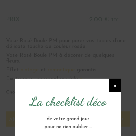
PRIX
2.00 €
TTC
Vase Rosé Boule PM pour parer vos tables d’une
délicate touche de couleur rosée.
Vase Rosé Boule PM à décorer de quelques
fleurs.
Effet
vintage
et
romantique
garantis !
Existe aussi en grand modèle
ici
.
×
Choisir ma quantité :
La checklist déco
de votre grand jour
AJOUTER À MA SÉLECTION
pour ne rien oublier ...