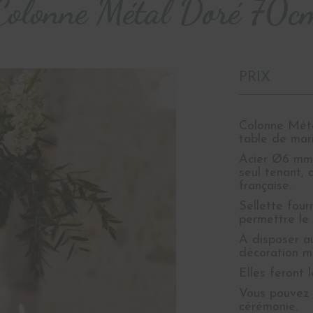
Colonne Métal Doré 70c
PRIX
Colonne Méta
table de mar
Acier Ø6 mm 
seul tenant, 
française.
Sellette four
permettre le 
A disposer a
décoration m
Elles feront 
Vous pouvez a
cérémonie.