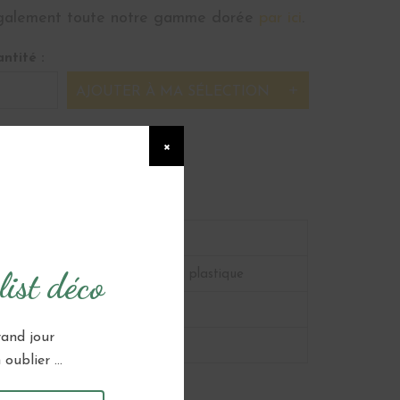
galement toute notre gamme dorée
par ici
.
ntité :
AJOUTER À MA SÉLECTION
×
TIONS
Hauteur 70cm
ist déco
Support Métal + plateau plastique
18
rand jour
Dorée
oublier ...