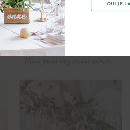
OUI JE LA
CATÉGORIES :
TENIR
COCKTAIL & 
VASE
THÉMATIQUES
Vous pourriez aussi aimer...