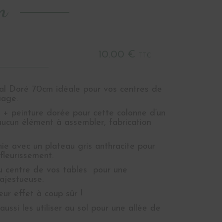
m
10.00 €
TTC
l Doré 70cm idéale pour vos centres de
iage.
+ peinture dorée pour cette colonne d’un
aucun élément à assembler, fabrication
nie avec un plateau gris anthracite pour
fleurissement.
u centre de vos tables pour une
ajestueuse.
leur effet à coup sûr !
ussi les utiliser au sol pour une allée de