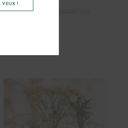
 VEUX !
CENTRE DE TABLE
,
VIN D'HONNEUR
,
DORÉ
,
LA DÉCORATION
,
 :
EPURÉE
,
ROMANTIQUE