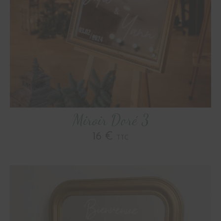
Miroir Doré 3
16 €
TTC