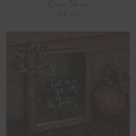
Coupe Dorée
5 €
TTC