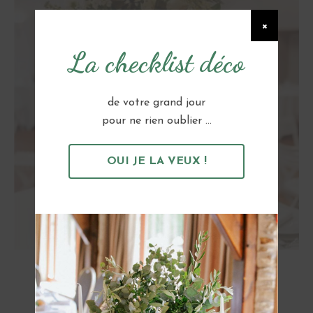
×
La checklist déco
de votre grand jour
pour ne rien oublier ...
OUI JE LA VEUX !
Colonne Métal Doré 70cm
10 €
TTC