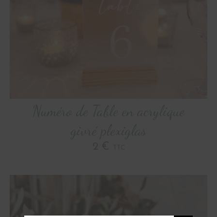
Numéro de Table en acrylique
givré plexiglas
2 €
TTC