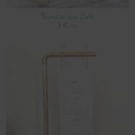
Numéro sur Bois
3 €
TTC