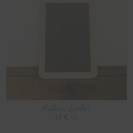
Ardoise Écolier
1.5 €
TTC