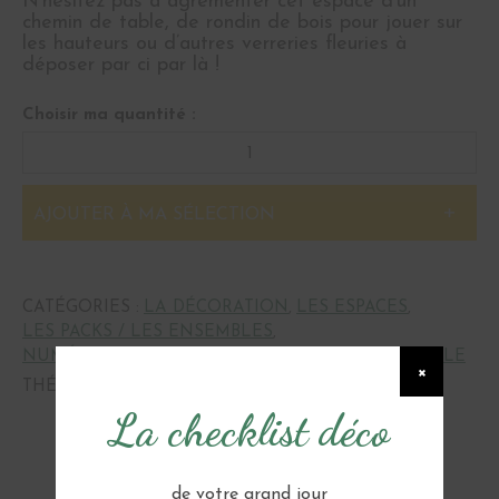
N’hésitez pas à agrémenter cet espace d’un
chemin de table, de rondin de bois pour jouer sur
les hauteurs ou d’autres verreries fleuries à
déposer par ci par là !
Choisir ma quantité :
AJOUTER À MA SÉLECTION
CATÉGORIES :
LA DÉCORATION
,
LES ESPACES
,
LES PACKS / LES ENSEMBLES
,
NUMÉRO, NOM DE TABLE & MENU
,
PLAN DE TABLE
×
THÉMATIQUES :
BOHÈME
,
VINTAGE
La checklist déco
de votre grand jour