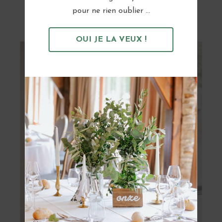
Vous pourriez aussi aimer...
pour ne rien oublier ...
OUI JE LA VEUX !
OBTENIR