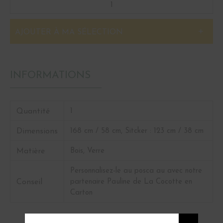
AJOUTER À MA SÉLECTION
INFORMATIONS
Quantité
1
Dimensions
168 cm / 58 cm, Sitcker : 123 cm / 38 cm
Matière
Bois, Verre
Personnalisez-le au posca au avec notre
Conseil
partenaire Pauline de La Cocotte en
Carton