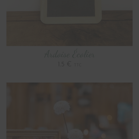
Ardoise Écolier
1.5 €
TTC