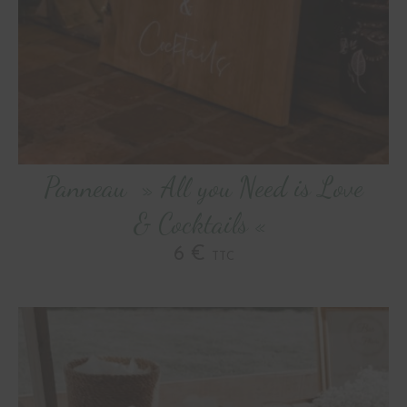
Panneau » All you Need is Love
& Cocktails «
6 €
TTC