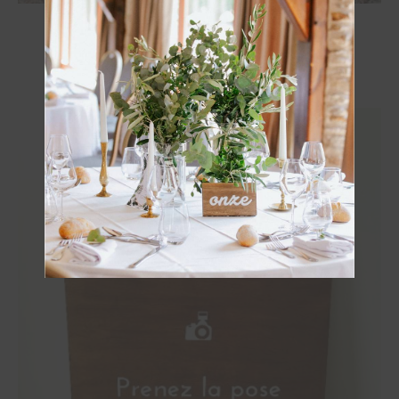
Panneau « Dortoirs » droite
6 €
TTC
OBTENIR