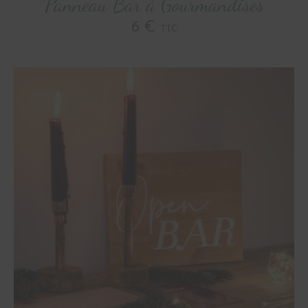
Panneau Bar à Gourmandises
6 €
TTC