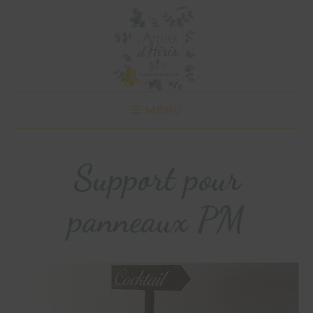
MENU
Support pour
panneaux PM