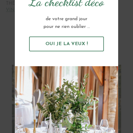
La checklist déco
THÉMATIQUES :
BORD DE MER
,
ROMANTIQUE
,
VINTAGE
de votre grand jour
pour ne rien oublier ...
Vous pourriez aussi aimer...
OUI JE LA VEUX !