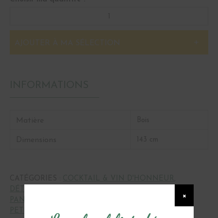
AJOUTER À MA SÉLECTION
INFORMATIONS
Matière
Bois
Dimensions
143 cm
CATÉGORIES :
COCKTAIL & VIN D'HONNEUR
,
DÉTENTE
,
LA DÉCORATION
,
×
PANNEAU DIRECTIONNEL & ARDOISE
,
PETIT MOBILIER
,
PHOTOBOOTH