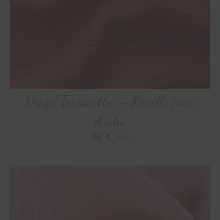
Drapé Terracotta – Rouille pour
Arche
36 €
TTC