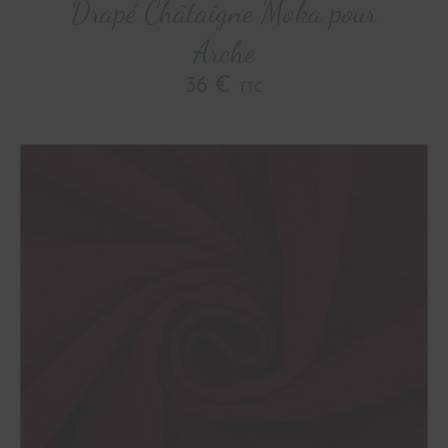
Drapé Châtaigne Moka pour
Arche
36 €
TTC