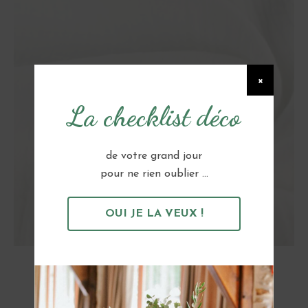
×
La checklist déco
de votre grand jour
pour ne rien oublier ...
OUI JE LA VEUX !
Drapé Blanc pour Arche
36 €
TTC