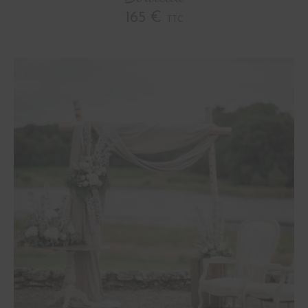
165 €
TTC